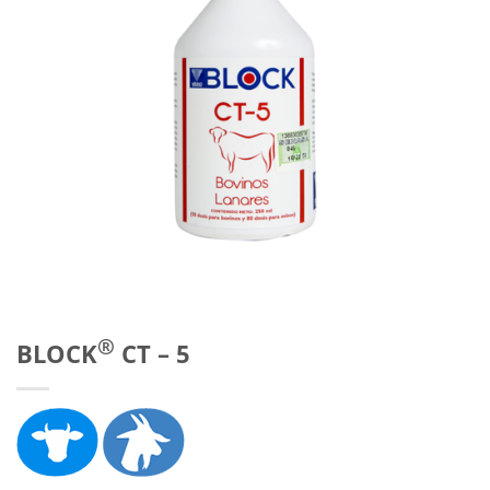
®
BLOCK
CT – 5