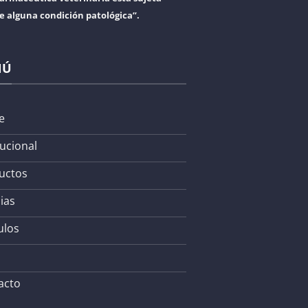
re alguna condición patológica”.
NÚ
e
tucional
uctos
ias
ulos
acto