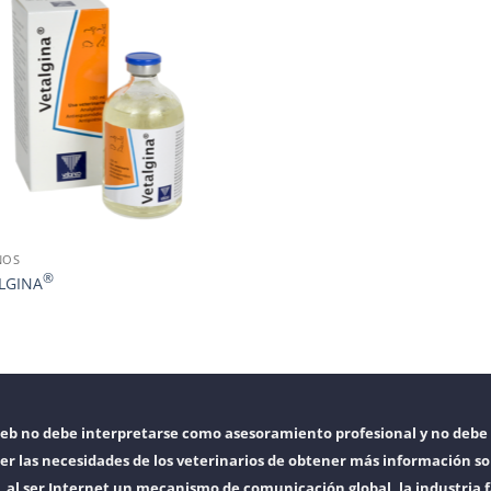
NOS
®
LGINA
web no debe interpretarse como asesoramiento profesional y no debe 
er las necesidades de los veterinarios de obtener más información so
l ser Internet un mecanismo de comunicación global, la industria f