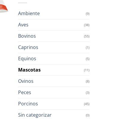
Ambiente
(9)
Aves
(38)
Bovinos
(55)
Caprinos
(1)
Equinos
(5)
Mascotas
(11)
Ovinos
(8)
Peces
(3)
Porcinos
(45)
Sin categorizar
(0)