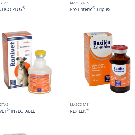
OTAS
MASCOTAS
®
®
ÓTICO PLUS
Pro-Enteric
Triplex
OTAS
MASCOTAS
®
®
VET
INYECTABLE
REXILÉN