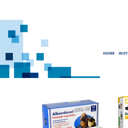
Saltar
al
contenido
HOME
INST