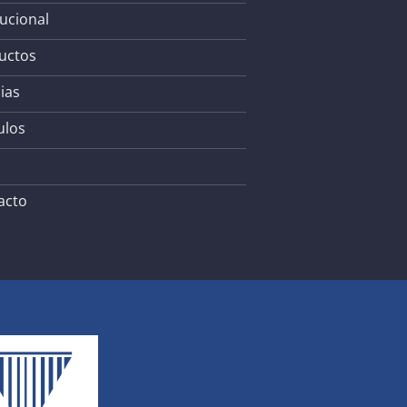
tucional
uctos
ias
ulos
acto