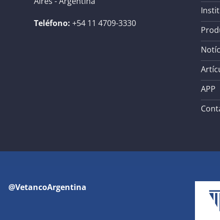
Aires - Argentina
Insti
Teléfono:
+54 11 4709-3330
Prod
Notíc
Artíc
APP
Cont
@VetancoArgentina