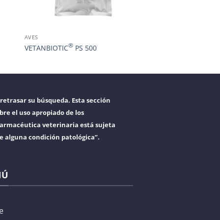
AVES
®
VETANBIOTIC
PS 500
retrasar su búsqueda. Esta sección
bre el uso apropiado de los
armacéutica veterinaria está sujeta
re alguna condición patológica”.
NÚ
e