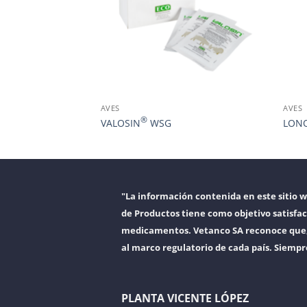
AVES
AVES
®
UCIÓN
VALOSIN
WSG
LON
"La información contenida en este sitio 
de Productos tiene como objetivo satisfac
medicamentos. Vetanco SA reconoce que, a
al marco regulatorio de cada país. Siempr
PLANTA VICENTE LÓPEZ