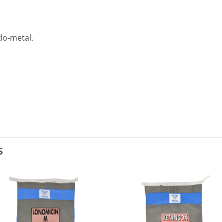
do-metal.
S