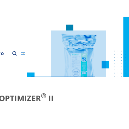
TO
®
OPTIMIZER
II