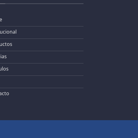
e
tucional
uctos
ias
ulos
acto