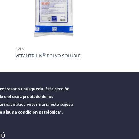
AVES
®
VETANTRIL N
POLVO SOLUBLE
retrasar su búsqueda. Esta sección
bre el uso apropiado de los
armacéutica veterinaria está sujeta
re alguna condición patológica”.
NÚ