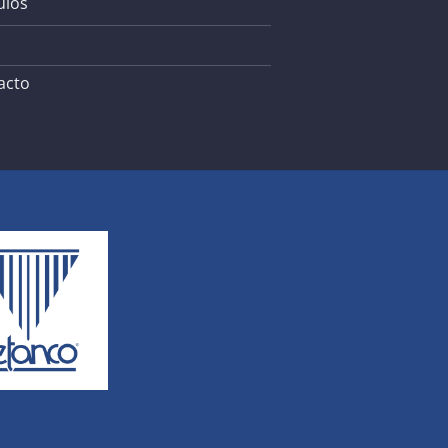
ulos
acto