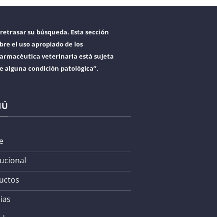
retrasar su búsqueda. Esta sección
bre el uso apropiado de los
armacéutica veterinaria está sujeta
re alguna condición patológica”.
NÚ
e
tucional
uctos
ias