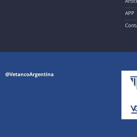
Artíc
APP
Cont
@VetancoArgentina