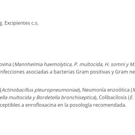
. Excipientes c.s.
vina (
Mannheimia haemolytica, P. multocida, H. somni y M.
nfecciones asociadas a bacterias Gram positivas y Gram neg
(
Actinobacillus pleuropneumoniae
), Neumonía enzoótica (
ella multocida y Bordetella bronchiseptica
), Colibacilosis (
E.
ceptibles a enrofloxacina en la posología recomendada.