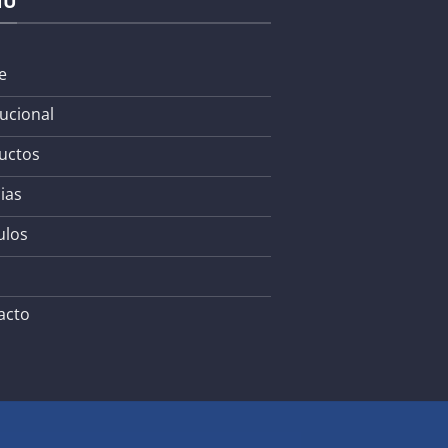
NÚ
e
tucional
uctos
ias
ulos
acto