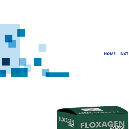
Saltar
al
contenido
HOME
INST
Porcinos