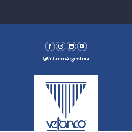
@VetancoArgentina