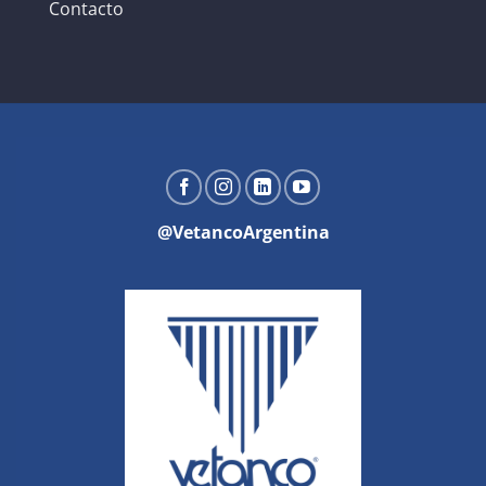
Contacto
@VetancoArgentina