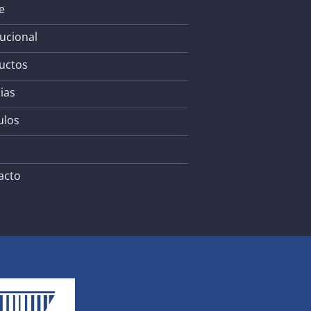
e
tucional
uctos
ias
ulos
acto