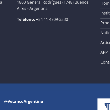
na
1800 General Rodríguez (1748) Buenos
Hom
Aires - Argentina
Insti
Teléfono:
+54 11 4709-3330
Prod
Notíc
Artíc
APP
Cont
@VetancoArgentina