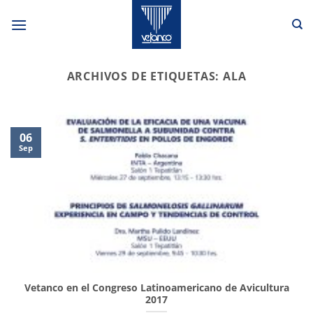
Saltar
al
contenido
ARCHIVOS DE ETIQUETAS:
ALA
06
Sep
Vetanco en el Congreso Latinoamericano de Avicultura
2017