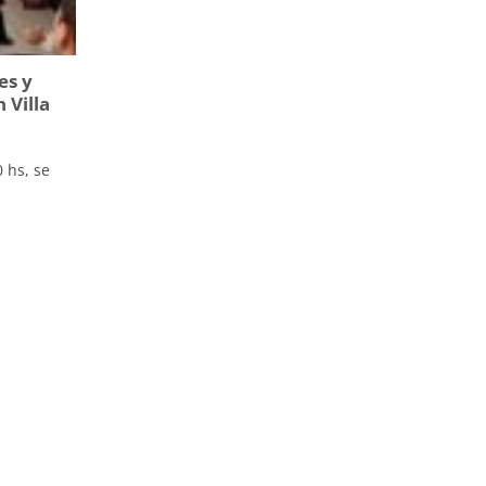
es y
 Villa
 hs, se