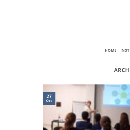
Saltar
al
contenido
HOME
INST
ARCH
27
Oct