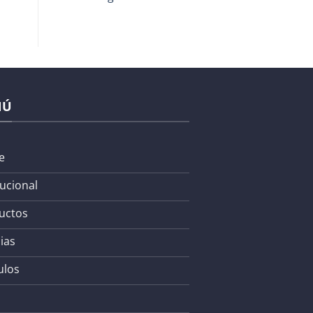
NÚ
e
tucional
uctos
ias
ulos