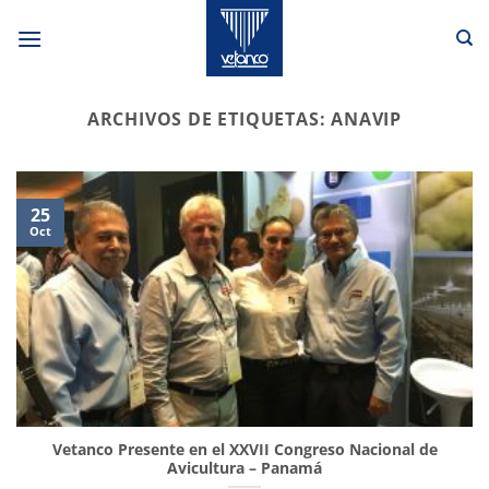
Saltar
al
contenido
ARCHIVOS DE ETIQUETAS:
ANAVIP
25
Oct
Vetanco Presente en el XXVII Congreso Nacional de
Avicultura – Panamá