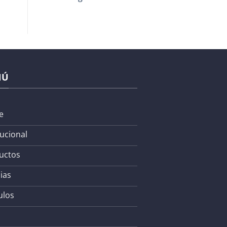
NÚ
e
tucional
uctos
ias
ulos