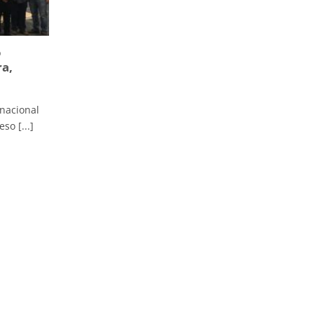
o
ra,
inacional
so [...]