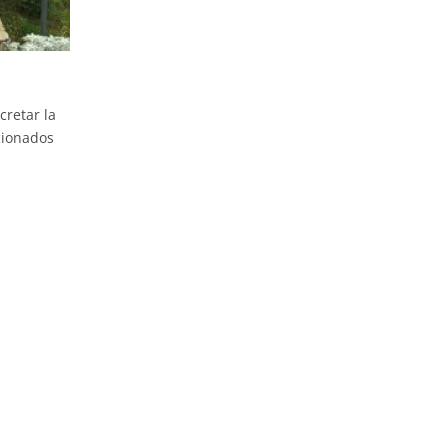
retar la
cionados