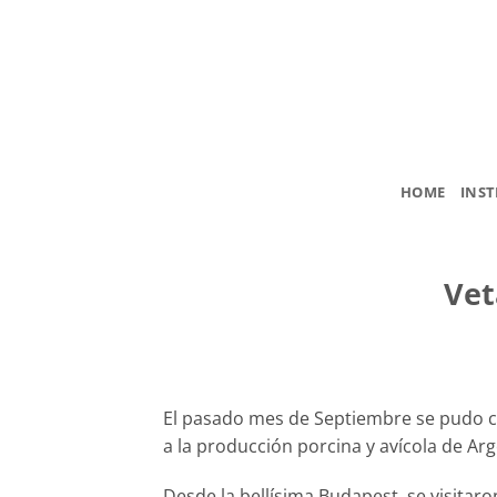
Saltar
al
contenido
HOME
INST
Vet
El pasado mes de Septiembre se pudo co
a la producción porcina y avícola de Arge
Desde la bellísima Budapest, se visitaro