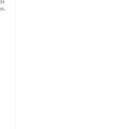
tos
os.