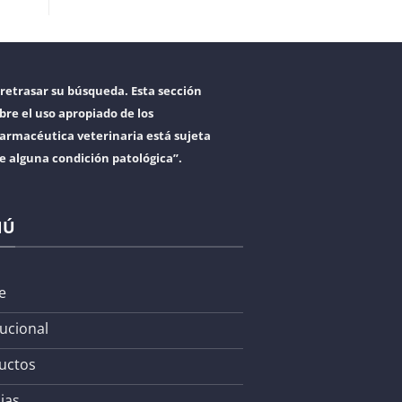
retrasar su búsqueda. Esta sección
bre el uso apropiado de los
armacéutica veterinaria está sujeta
re alguna condición patológica”.
NÚ
e
tucional
uctos
ias