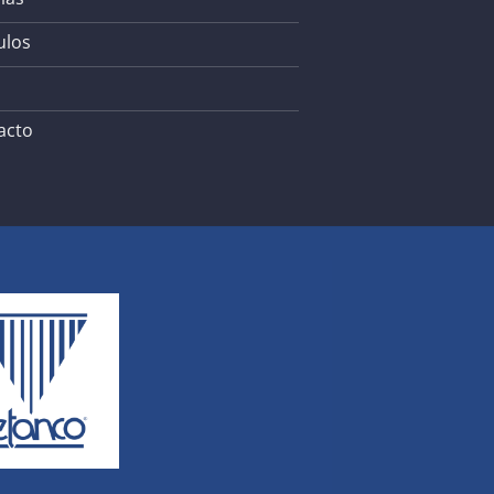
ulos
acto