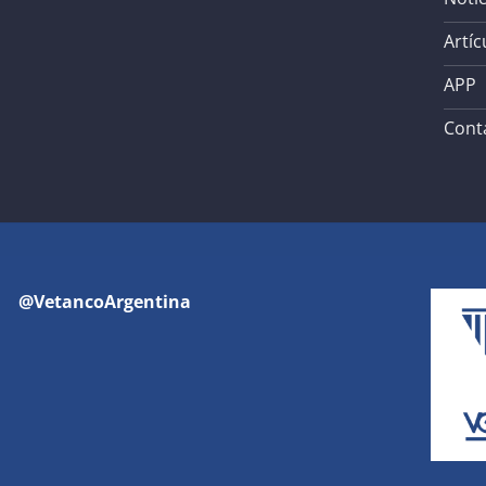
Artíc
APP
Cont
@VetancoArgentina