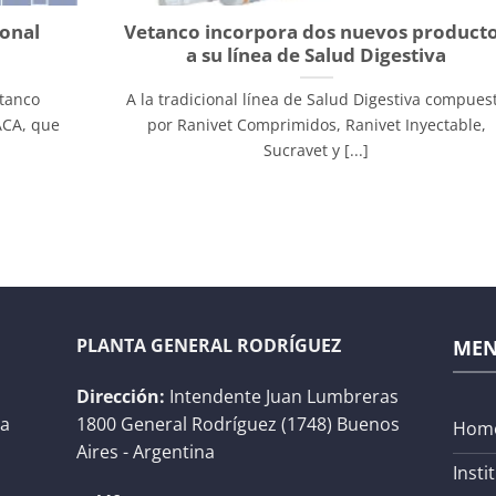
ional
Vetanco incorpora dos nuevos product
a su línea de Salud Digestiva
etanco
A la tradicional línea de Salud Digestiva compues
ACA, que
por Ranivet Comprimidos, Ranivet Inyectable,
Sucravet y [...]
PLANTA GENERAL RODRÍGUEZ
ME
Dirección:
Intendente Juan Lumbreras
na
1800 General Rodríguez (1748) Buenos
Hom
Aires - Argentina
Insti