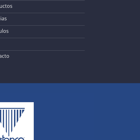
uctos
ias
ulos
acto