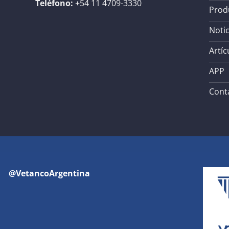
Teléfono:
+54 11 4709-3330
Prod
Notic
Artíc
APP
Cont
@VetancoArgentina