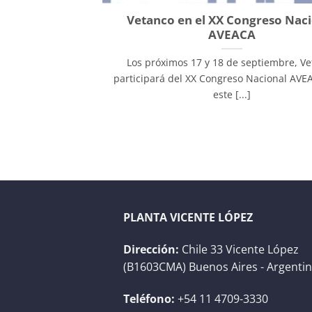
Vetanco en el XX Congreso Nac
AVEACA
Los próximos 17 y 18 de septiembre, V
participará del XX Congreso Nacional AVE
este [...]
PLANTA VICENTE LÓPEZ
Dirección:
Chile 33 Vicente López
(B1603CMA) Buenos Aires - Argenti
Teléfono:
+54 11 4709-3330