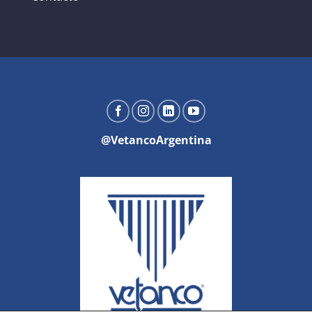
@VetancoArgentina