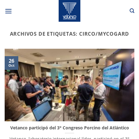
Saltar
al
contenido
ARCHIVOS DE ETIQUETAS:
CIRCO/MYCOGARD
26
Oct
Vetanco participó del 3° Congreso Porcino del Atlántico
Vetanco, laboratorio internacional líder, participó en el 3°