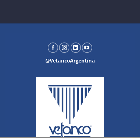
@VetancoArgentina