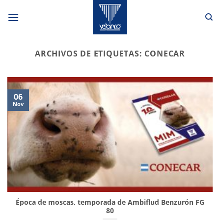
Saltar
al
contenido
ARCHIVOS DE ETIQUETAS:
CONECAR
06
Nov
Época de moscas, temporada de Ambiflud Benzurón FG
80