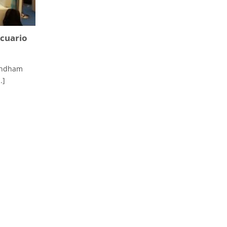
ecuario
Wyndham
.]