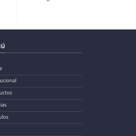
NÚ
e
tucional
uctos
ias
ulos