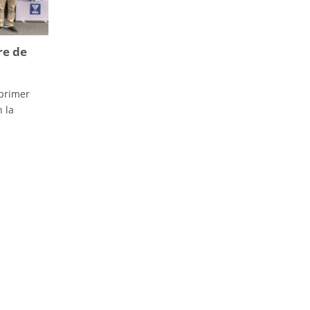
re de
 primer
 la