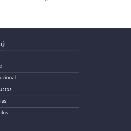
NÚ
e
tucional
uctos
ias
ulos