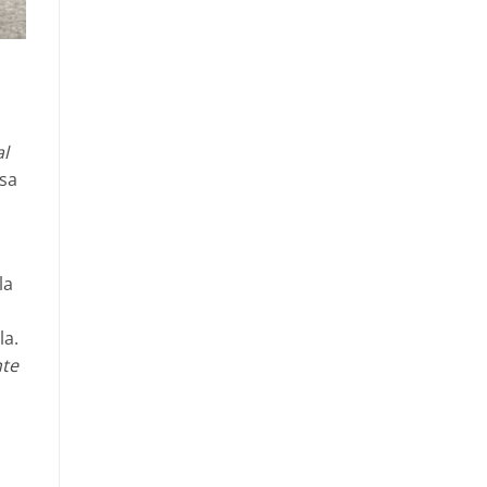
al
esa
:
la
la.
nte