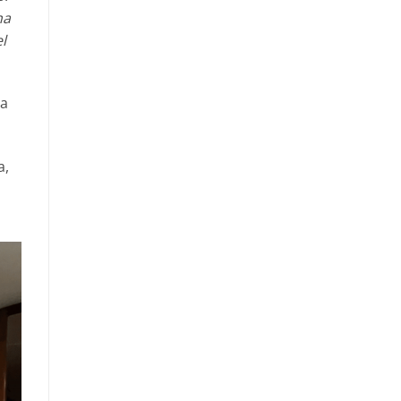
na
l
 a
a,