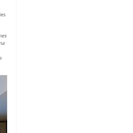
les
mes
ama
e