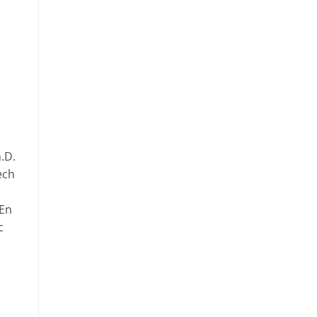
.D.
ech
 En
c