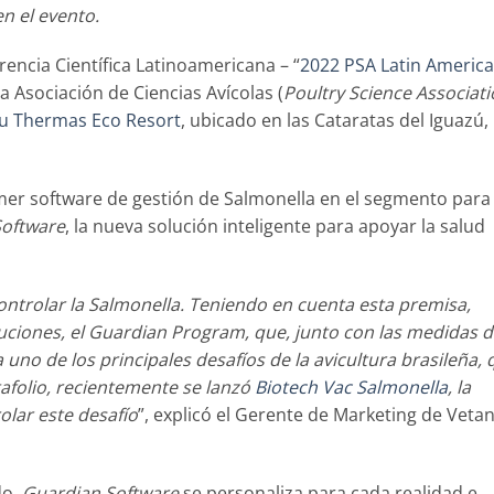
n el evento.
erencia Científica Latinoamericana – “
2022 PSA Latin Americ
la Asociación de Ciencias Avícolas (
Poultry Science Associat
u Thermas Eco Resort
, ubicado en las Cataratas del Iguazú,
mer software de gestión de Salmonella en el segmento para 
Software
, la nueva solución inteligente para apoyar la salud
ontrolar la Salmonella. Teniendo en cuenta esta premisa,
ciones, el Guardian Program, que, junto con las medidas 
uno de los principales desafíos de la avicultura brasileña, 
tafolio, recientemente se lanzó
Biotech Vac Salmonella
, la
lar este desafío
”, explicó el Gerente de Marketing de Veta
do,
Guardian Software
se personaliza para cada realidad e