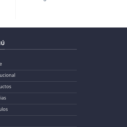
NÚ
e
tucional
uctos
ias
ulos