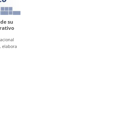
 de su
orativo
nacional
, elabora