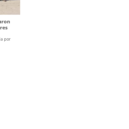
taron
res
da por