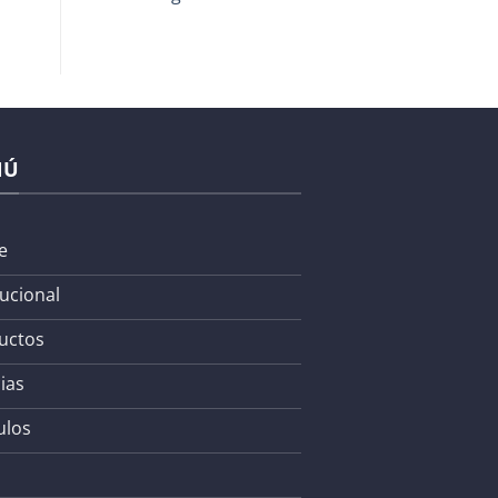
NÚ
e
tucional
uctos
ias
ulos