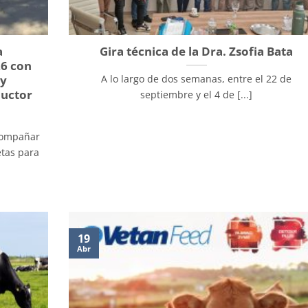
a
Gira técnica de la Dra. Zsofia Bata
26 con
 y
A lo largo de dos semanas, entre el 22 de
ductor
septiembre y el 4 de [...]
compañar
etas para
19
Abr