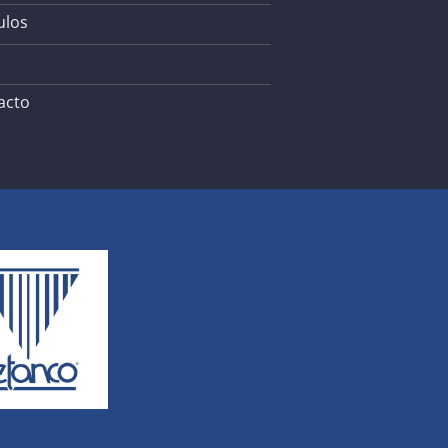
ulos
acto