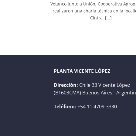
Vetanco junto a Unión, Cooperativa Agrop
realizaron una charla técnica en la local
Cintra, [...]
PLANTA VICENTE LÓPEZ
Dirección:
Chile 33 Vicente López
(B1603CMA) Buenos Aires - Argenti
Teléfono:
+54 11 4709-3330