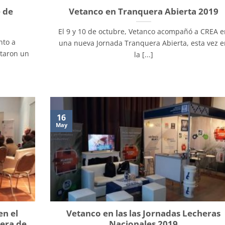
 de
Vetanco en Tranquera Abierta 2019
El 9 y 10 de octubre, Vetanco acompañó a CREA 
nto a
una nueva Jornada Tranquera Abierta, esta vez e
ntaron un
la [...]
16
May
n el
Vetanco en las las Jornadas Lecheras
era de
Nacionales 2019