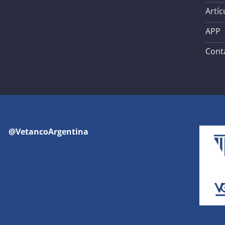
Artíc
APP
Cont
@VetancoArgentina