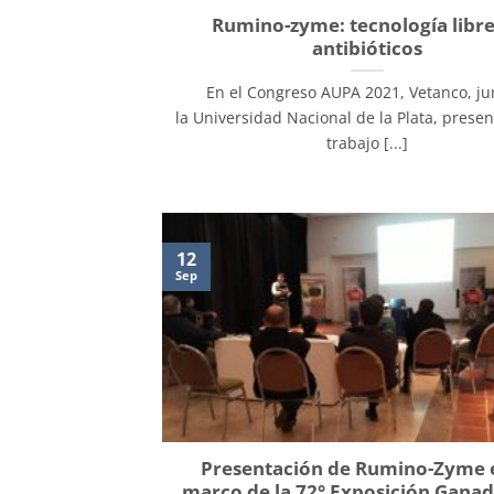
Rumino-zyme: tecnología libre
antibióticos
En el Congreso AUPA 2021, Vetanco, ju
la Universidad Nacional de la Plata, prese
trabajo [...]
12
Sep
Presentación de Rumino-Zyme e
marco de la 72° Exposición Ganad