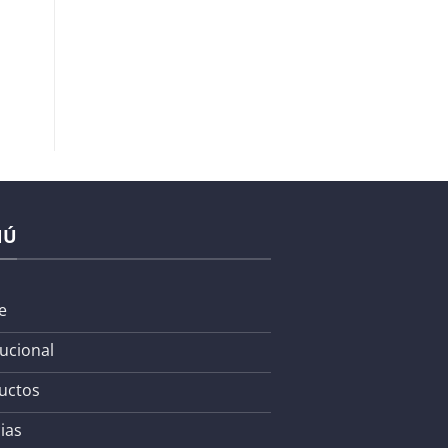
NÚ
e
tucional
uctos
ias