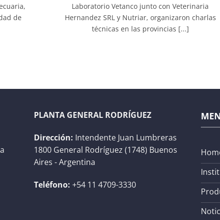
ecuaria,
Laboratorio Vetanco junto con Veterinaria
idad de
Hernandez SRL y Nutriar, organizaron charlas
técnicas en las provincias [...]
PLANTA GENERAL RODRÍGUEZ
ME
Dirección:
Intendente Juan Lumbreras
na
1800 General Rodríguez (1748) Buenos
Hom
Aires - Argentina
Insti
Teléfono:
+54 11 4709-3330
Prod
Notic