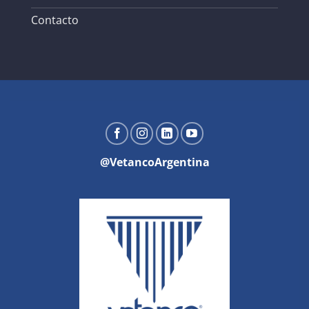
Contacto
@VetancoArgentina