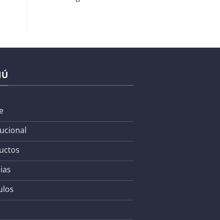
NÚ
e
tucional
uctos
ias
ulos