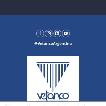
@VetancoArgentina