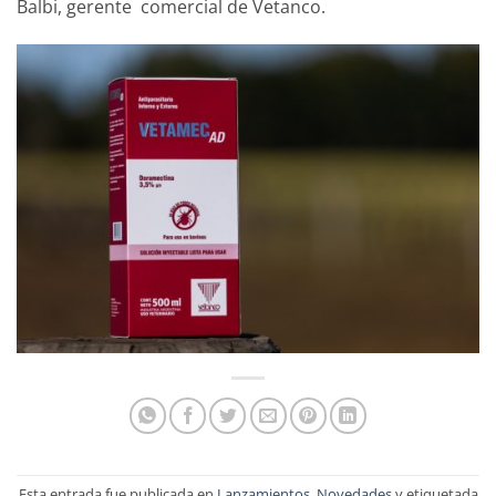
Balbi, gerente comercial de Vetanco.
Esta entrada fue publicada en
Lanzamientos
,
Novedades
y etiquetada