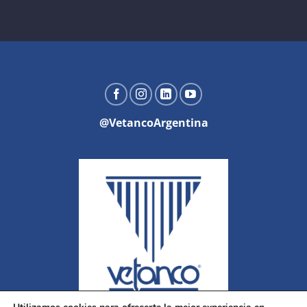
@VetancoArgentina