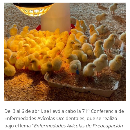
o
Del 3 al 6 de abril, se llevó a cabo la 71
Conferencia de
Enfermedades Avícolas Occidentales, que se realizó
bajo el lema “
Enfermedades Avícolas de Preocupación