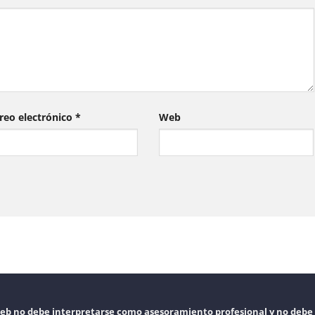
reo electrónico
*
Web
web no debe interpretarse como asesoramiento profesional y no debe 