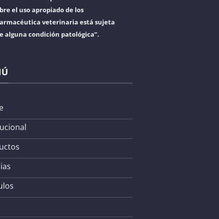
bre el uso apropiado de los
armacéutica veterinaria está sujeta
re alguna condición patológica”.
NÚ
e
tucional
uctos
ias
ulos