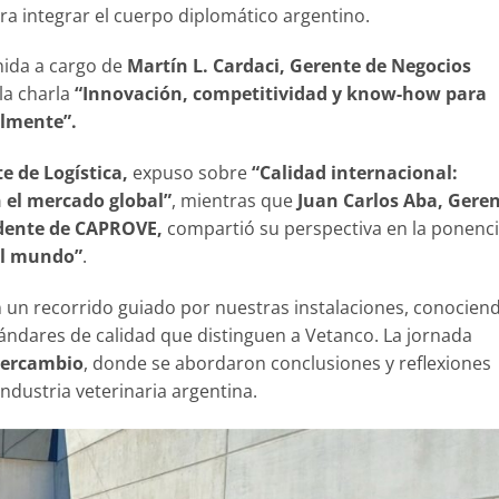
a integrar el cuerpo diplomático argentino.
nida a cargo de
Martín L. Cardaci, Gerente de Negocios
la charla
“Innovación, competitividad y know-how para
almente”.
 de Logística,
expuso sobre
“Calidad internacional:
 el mercado global”
, mientras que
Juan Carlos Aba, Gere
idente de CAPROVE,
compartió su perspectiva en la ponenc
 el mundo”
.
ron un recorrido guiado por nuestras instalaciones, conocien
ándares de calidad que distinguen a Vetanco. La jornada
tercambio
, donde se abordaron conclusiones y reflexiones
industria veterinaria argentina.