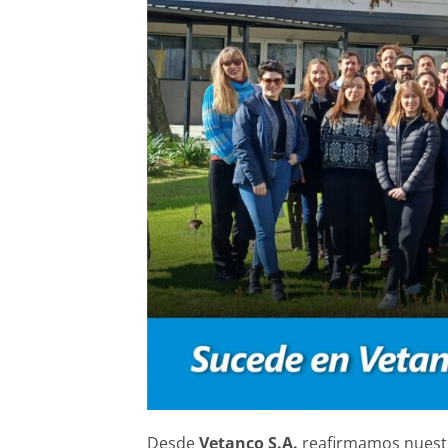
Desde
Vetanco S.A.
reafirmamos nuest