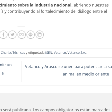
cimiento sobre la industria nacional,
abriendo nuestras
s y contribuyendo al fortalecimiento del diálogo entre el
n
Charlas Técnicas
y etiquetada
ISEN
,
Vetanco
,
Vetanco S.A.
.
it: un
Vetanco y Arasco se unen para potenciar la s
la
animal en medio oriente
o será publicada.
Los campos obligatorios están marcados