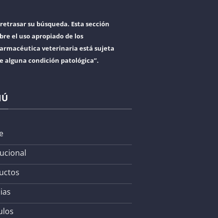
retrasar su búsqueda. Esta sección
bre el uso apropiado de los
armacéutica veterinaria está sujeta
re alguna condición patológica”.
NÚ
e
tucional
uctos
ias
ulos