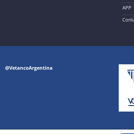
APP
Cont
@VetancoArgentina