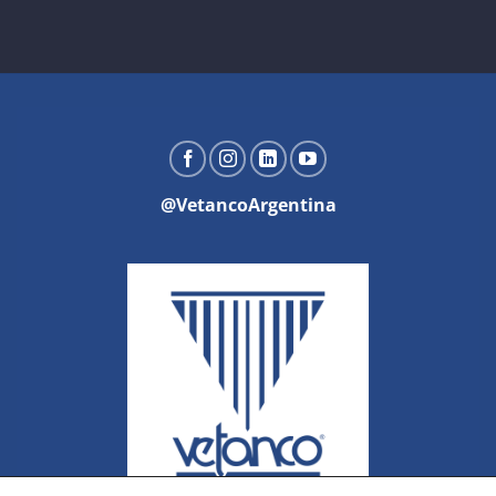
@VetancoArgentina