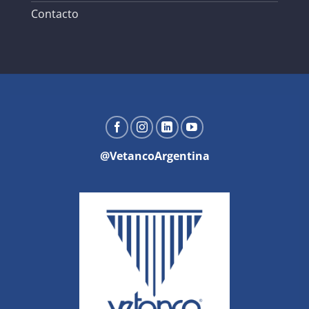
Contacto
@VetancoArgentina