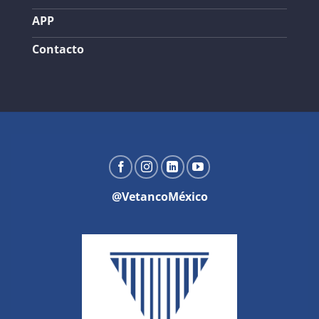
APP
Contacto
@VetancoMéxico