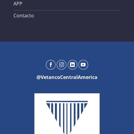
APP
Contacto
@VetancoCentralAmerica