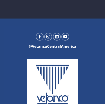
@VetancoCentralAmerica