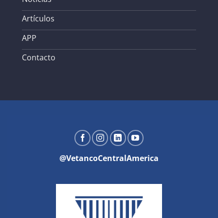
Artículos
APP
Contacto
@VetancoCentralAmerica