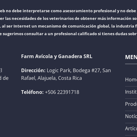
web no debe interpretarse como asesoramiento profesional y no debe 
er las necesidades de los veterinarios de obtener más información so
l ser Internet un mecanismo de comunicación global, la industria f
e sugerimos consultar a un profesional calificado si tienes dudas sob
Farm Avícola y Ganadera SRL
ME
l
Dirección:
Logic Park, Bodega #27, San
d de
Rafael, Alajuela, Costa Rica
Hom
Insti
Teléfono:
+506 22391718
Prod
Notíc
Artíc