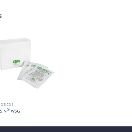
S
IÓTICOS
®
SIN
WSG