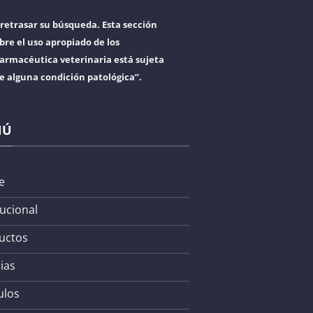
retrasar su búsqueda. Esta sección
bre el uso apropiado de los
armacéutica veterinaria está sujeta
re alguna condición patológica”.
NÚ
e
tucional
uctos
ias
ulos