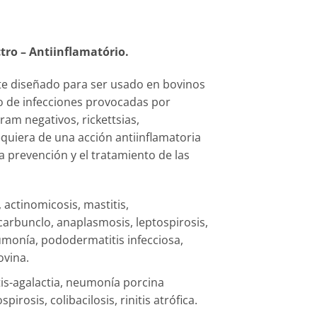
tro –
Antiinflamatório.
e diseñado para ser usado en bovinos
to de infecciones provocadas por
gram
negativos, rickettsias
,
quiera de una acción antiinflamatoria
a prevención y el tratamiento de las
, actinomicosis, mastitis,
 carbunclo,
anaplasmosis
, leptospirosis,
eumonía,
pododermatitis
infecciosa,
bovina.
tis-agalactia, neumonía porcina
spirosis, colibacilosis, rinitis atrófica.