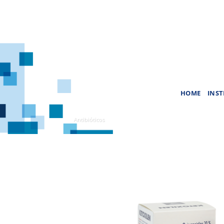
Saltar
al
contenido
HOME
INST
Antibióticos