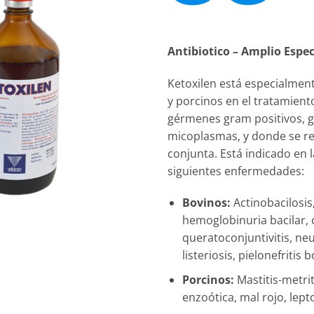
Antibiotico
–
Amplio Espec
Ketoxilen
está especialment
y porcinos en el tratamien
gérmenes
gram
positivos,
micoplasmas, y donde se re
conjunta. Está indicado en l
siguientes enfermedades:
Bovinos:
Actinobacilosis
hemoglobinuria bacilar,
queratoconjuntivitis, n
listeriosis, pielonefritis 
Porcinos:
Mastitis-metri
enzoótica
, mal rojo, lepto