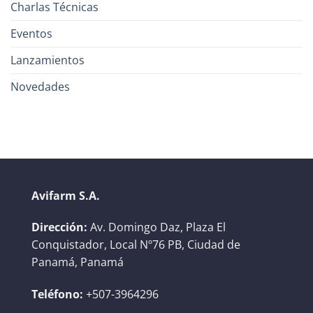
Charlas Técnicas
Eventos
Lanzamientos
Novedades
Avifarm S.A.
Dirección:
Av. Domingo Daz, Plaza El
Conquistador, Local Nº76 PB, Ciudad de
Panamá, Panamá
Teléfono:
+507-3964296