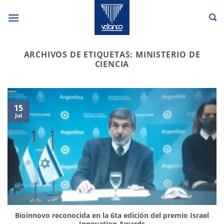
Saltar
al
contenido
ARCHIVOS DE ETIQUETAS:
MINISTERIO DE
CIENCIA
15
Jul
Bioinnovo reconocida en la 6ta edición del premio Israel
Innovation Awards