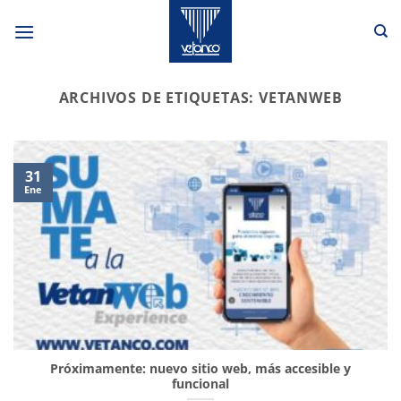
Saltar
al
contenido
ARCHIVOS DE ETIQUETAS:
VETANWEB
31
Ene
Próximamente: nuevo sitio web, más accesible y
funcional