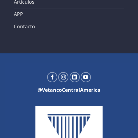
Artículos
APP
Contacto
@VetancoCentralAmerica