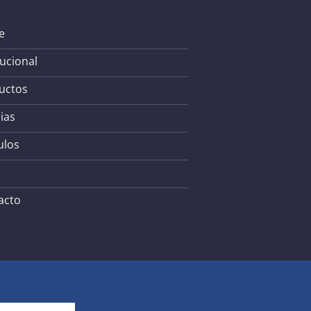
e
tucional
uctos
ias
ulos
acto