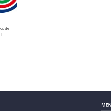
ños de
.]
ME