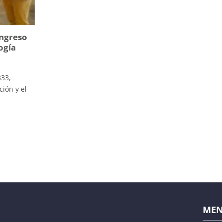
ongreso
ogía
333,
ión y el
ME