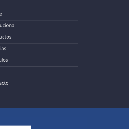
e
tucional
uctos
ias
ulos
acto