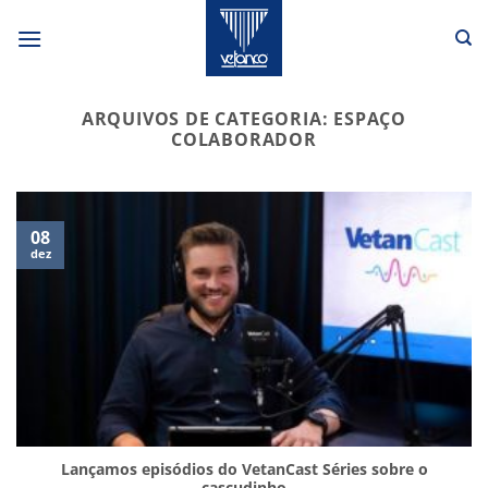
Skip
to
content
ARQUIVOS DE CATEGORIA:
ESPAÇO
COLABORADOR
08
dez
Lançamos episódios do VetanCast Séries sobre o
cascudinho