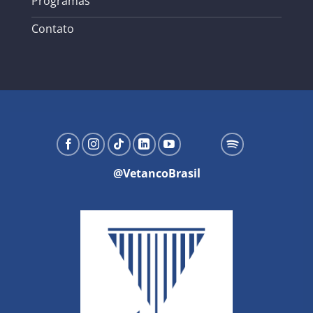
Programas
Contato
@VetancoBrasil