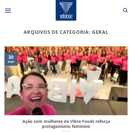
Skip
to
content
ARQUIVOS DE CATEGORIA:
GERAL
30
mar
Ação com mulheres da Vibra Foods reforça
protagonismo feminino