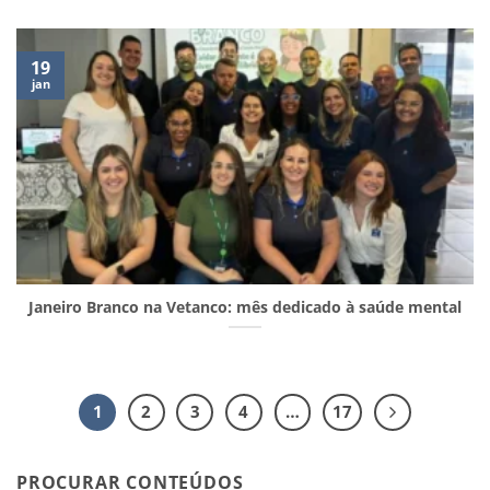
19
jan
Janeiro Branco na Vetanco: mês dedicado à saúde mental
1
2
3
4
…
17
PROCURAR CONTEÚDOS