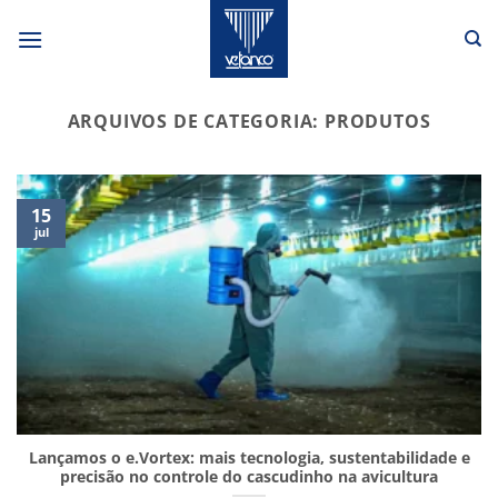
Skip
to
content
ARQUIVOS DE CATEGORIA:
PRODUTOS
15
jul
Lançamos o e.Vortex: mais tecnologia, sustentabilidade e
precisão no controle do cascudinho na avicultura