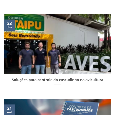
23
fev
Soluções para controle do cascudinho na avicultura
21
out