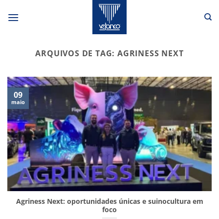
Skip
to
content
ARQUIVOS DE TAG:
AGRINESS NEXT
09
maio
Agriness Next: oportunidades únicas e suinocultura em
foco