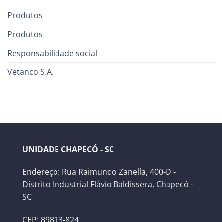
Produtos
Produtos
Responsabilidade social
Vetanco S.A.
UNIDADE CHAPECÓ - SC
Endereço: Rua Raimundo Zanella, 400-D -
Distrito Industrial Flávio Baldissera, Chapecó -
SC
CEP: 89813-824