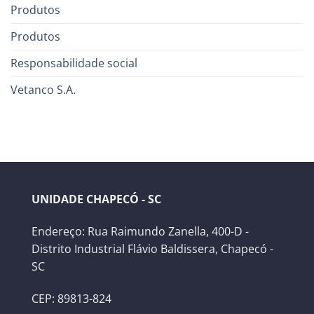
Produtos
Produtos
Responsabilidade social
Vetanco S.A.
UNIDADE CHAPECÓ - SC
Endereço: Rua Raimundo Zanella, 400-D -
Distrito Industrial Flávio Baldissera, Chapecó -
SC
CEP: 89813-824