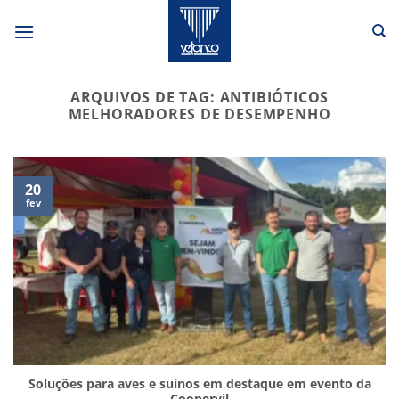
Skip
to
content
ARQUIVOS DE TAG:
ANTIBIÓTICOS
MELHORADORES DE DESEMPENHO
20
fev
Soluções para aves e suínos em destaque em evento da
Coopervil